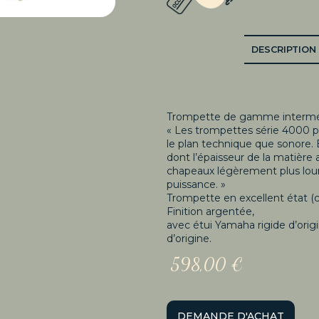
DESCRIPTION
Description
Trompette de gamme intermé
« Les trompettes série 4000 p
le plan technique que sonore. E
dont l’épaisseur de la matière 
chapeaux légèrement plus lourd
puissance. »
Trompette en excellent état (
Finition argentée,
avec étui Yamaha rigide d’ori
d’origine.
598,00
€
DEMANDE D'ACHAT