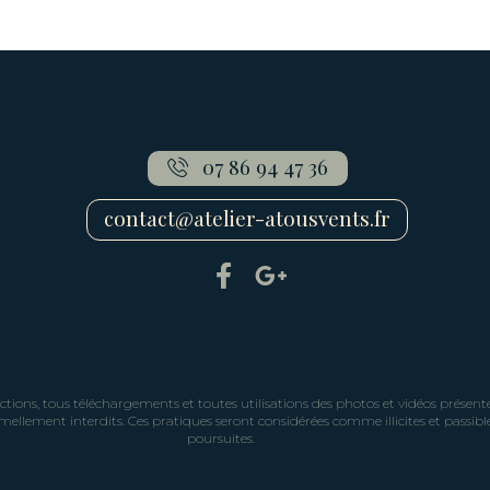
07 86 94 47 36
contact@atelier-atousvents.fr
tions, tous téléchargements et toutes utilisations des photos et vidéos présente
rmellement interdits. Ces pratiques seront considérées comme illicites et passibl
poursuites.