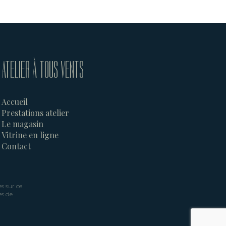
ATELIER À TOUS VENTS
Accueil
Prestations atelier
Le magasin
Vitrine en ligne
Contact
s sur ce
es de