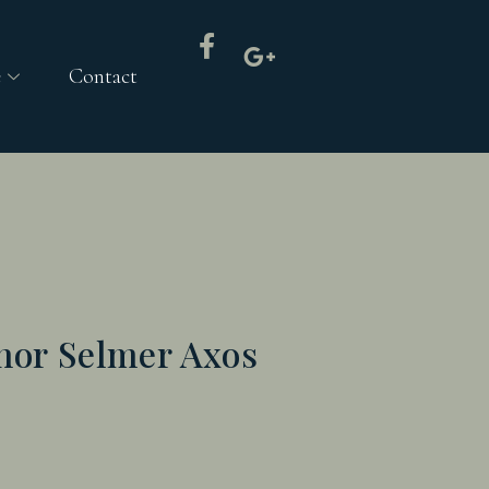
e
Contact
nor Selmer Axos