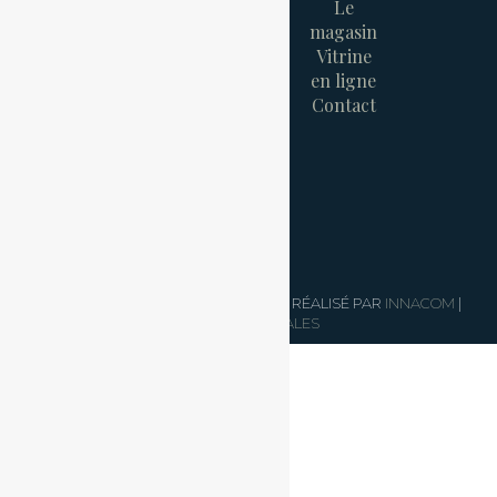
Le
magasin
Vitrine
en ligne
Contact
© 2024 ATELIER À TOUS VENTS | SITE RÉALISÉ PAR
INNACOM
|
MENTIONS LÉGALES