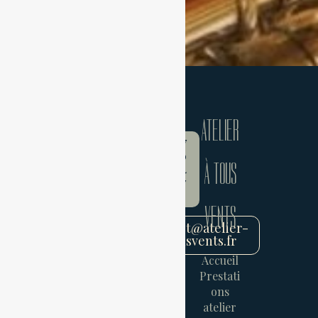
ATELIER
07
86
À TOUS
94
47
36
VENTS
contact@atelier-
atousvents.fr
Accueil
Prestati
ons
atelier